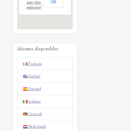
OK
own this
website?
Idiomas disponibles
Français
English
Español
Italiano
Deutsch
Nederlands