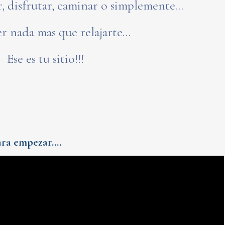
r, disfrutar, caminar o simplemente...
r nada mas que relajarte...
Ese es tu sitio!!!
a empezar....